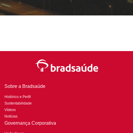
Sobre a Bradsaúde
Histórico e Perfil
Sustentabilidade
Vídeos
Notícias
Governança Corporativa