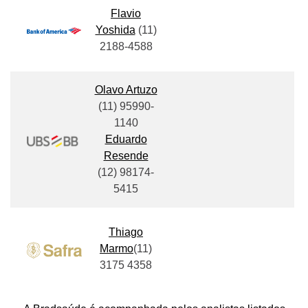
Flavio
Yoshida
(11)
2188-4588
Olavo Artuzo
(11)
95990-
1140
Eduardo
Resende
(12)
98174-
5415
Thiago
Marmo
(11)
3175 4358