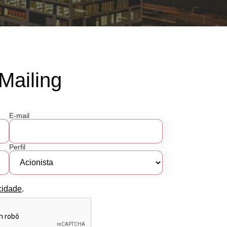
Mailing
E-mail
Perfil
cidade
.