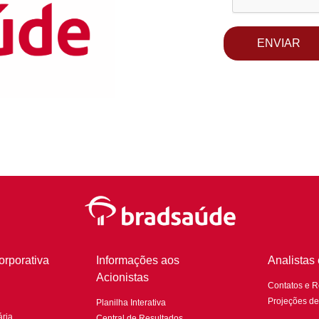
ENVIAR
rporativa
Informações aos
Analistas
Acionistas
Contatos e 
Projeções d
Planilha Interativa
ria
Central de Resultados