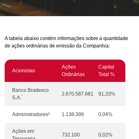
A tabela abaixo contém informações sobre a quantidade
de ações ordinárias de emissão da Companhia:
Ações
Capital
Acionistas
Ordinárias
Total %
Banco Bradesco
2.670.587.681
91,33%
¹
S.A.
Administradores²
1.138.399
0,04%
Ações em
732.100
0,02%
Tesouraria