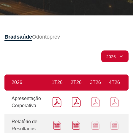
Bradsaúde
Odontoprev
2026
1T26
2T26
3T26
4T26
Apresentação
Corporativa
Relatório de
Resultados