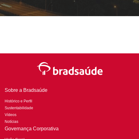
Sobre a Bradsaúde
Histórico e Perfil
Sustentabilidade
Vídeos
Notícias
Governança Corporativa