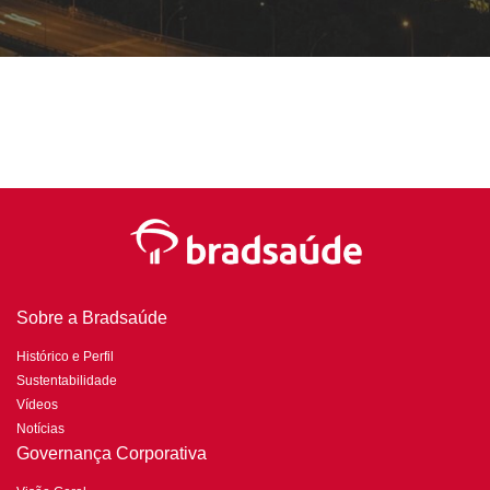
Sobre a Bradsaúde
Histórico e Perfil
Sustentabilidade
Vídeos
Notícias
Governança Corporativa