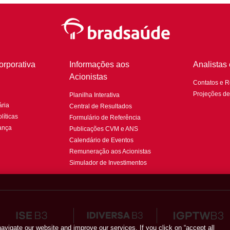
rporativa
Informações aos
Analistas
Acionistas
Contatos e 
Projeções d
Planilha Interativa
ria
Central de Resultados
líticas
Formulário de Referência
ança
Publicações CVM e ANS
Calendário de Eventos
Remuneração aos Acionistas
Simulador de Investimentos
vigate our website and improve our services. If you click on “accept all