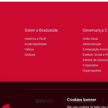
Sobre a Bradsaúde
Governança Co
Histórico e Perfil
Visão Geral
Sustentabilidade
Administração
Vídeos
Composição Acioná
Notícias
Estatuto Social e Po
Informe de Govern
Corporativa
Organograma
Cookies banner
We use cookies to help you na