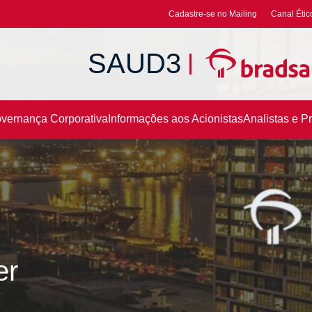
Cadastre-se no Mailing
Canal Étic
SAUD3
vernança Corporativa
Informações aos Acionistas
Analistas e P
er