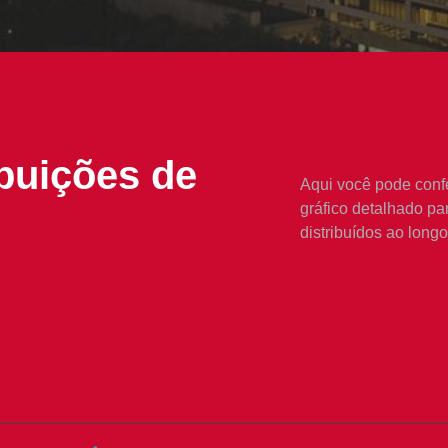
ibuições de
Aqui você pode confe
gráfico detalhado p
distribuídos ao long