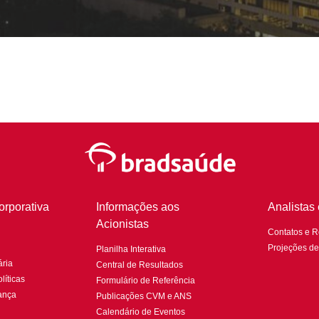
rporativa
Informações aos
Analistas
Acionistas
Contatos e 
Projeções d
Planilha Interativa
ria
Central de Resultados
líticas
Formulário de Referência
ança
Publicações CVM e ANS
Calendário de Eventos