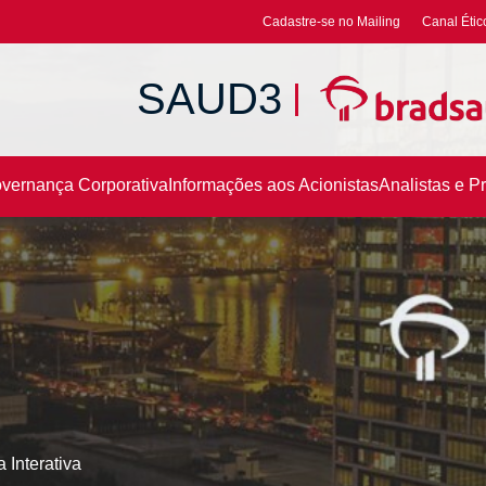
Cadastre-se no Mailing
Canal Étic
SAUD3
vernança Corporativa
Informações aos Acionistas
Analistas e P
a Interativa