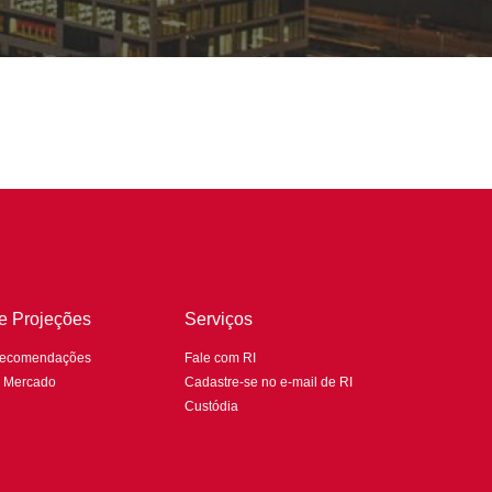
 e Projeções
Serviços
Recomendações
Fale com RI
e Mercado
Cadastre-se no e-mail de RI
Custódia