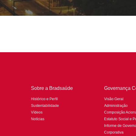
Sobre a Bradsaúde
Governança Co
Histórico e Perfil
Visão Geral
Sustentabilidade
Administração
Vídeos
Composição Acioná
Notícias
Estatuto Social e Po
Informe de Govern
Corporativa