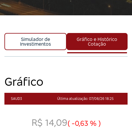
Simulador de
Gráfico e Histórico
Investimentos
Cotação
Gráfico
SAUD3
Última atualização:
07/08/26 18:25
R$ 14,09
(
-0,63 %
)